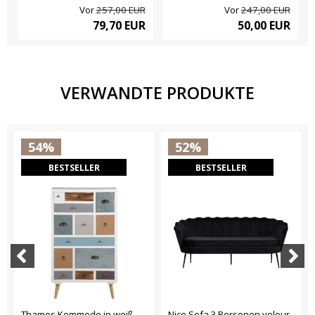
Vor
257,00 EUR
Vor
247,00 EUR
79,70 EUR
50,00 EUR
VERWANDTE PRODUKTE
54%
52%
BESTSELLER
BESTSELLER
Thames Kommode in weiß
Nice Sofa 3 Personen velour