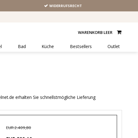
WIDERRUFSRECHT
WARENKORB LEER
l
Bad
Küche
Bestsellers
Outlet
net.de erhalten Sie schnellstmögliche Lieferung
EUR 2.409,80