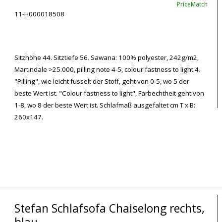
PriceMatch
11-H000018508
Sitzhöhe 44. Sitztiefe 56. Sawana: 100% polyester, 242g/m2,
Martindale >25.000, pilling note 4-5, colour fastness to light 4.
"Pilling", wie leicht fusselt der Stoff, geht von 0-5, wo 5 der
beste Wert ist. "Colour fastness to light", Farbechtheit geht von
1-8, wo 8 der beste Wert ist. Schlafmaß ausgefaltet cm T x B:
260x147.
Stefan Schlafsofa Chaiselong rechts,