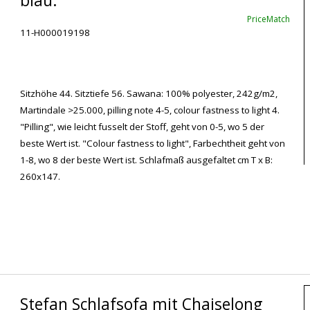
blau.
PriceMatch
11-H000019198
Sitzhöhe 44. Sitztiefe 56. Sawana: 100% polyester, 242g/m2,
Martindale >25.000, pilling note 4-5, colour fastness to light 4.
"Pilling", wie leicht fusselt der Stoff, geht von 0-5, wo 5 der
beste Wert ist. "Colour fastness to light", Farbechtheit geht von
1-8, wo 8 der beste Wert ist. Schlafmaß ausgefaltet cm T x B:
260x147.
Stefan Schlafsofa mit Chaiselong