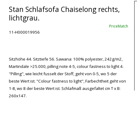
Stan Schlafsofa Chaiselong rechts,
lichtgrau.
PriceMatch
11-H000019956
Sitzhöhe 44. Sitztiefe 56. Sawana: 100% polyester, 242g/m2,
Martindale >25.000, pilling note 4-5, colour fastness to light 4.
"Pilling", wie leicht fusselt der Stoff, geht von 0-5, wo 5 der
beste Wert ist. "Colour fastness to light", Farbechtheit geht von
1-8, wo 8 der beste Wert ist. Schlafmaß ausgefaltet cm T x B:
260x147.