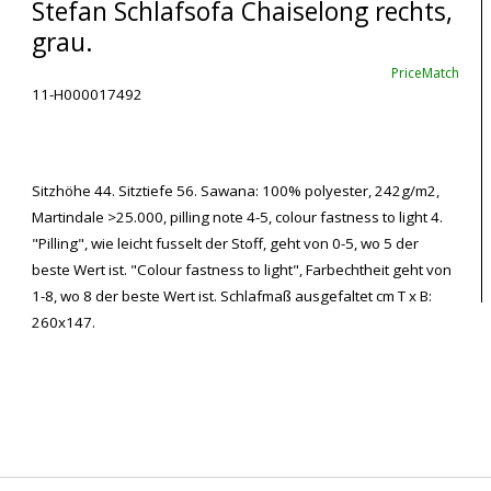
Stefan Schlafsofa Chaiselong rechts,
grau.
PriceMatch
11-H000017492
Sitzhöhe 44. Sitztiefe 56. Sawana: 100% polyester, 242g/m2,
Martindale >25.000, pilling note 4-5, colour fastness to light 4.
"Pilling", wie leicht fusselt der Stoff, geht von 0-5, wo 5 der
beste Wert ist. "Colour fastness to light", Farbechtheit geht von
1-8, wo 8 der beste Wert ist. Schlafmaß ausgefaltet cm T x B:
260x147.