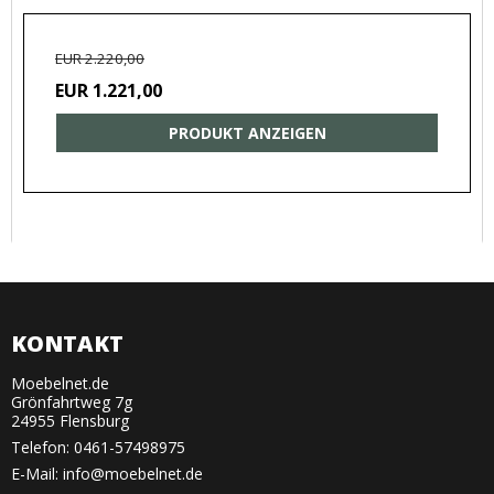
EUR 2.220,00
EUR 1.221,00
PRODUKT ANZEIGEN
KONTAKT
Moebelnet.de
Grönfahrtweg 7g
24955 Flensburg
Telefon:
0461-57498975
E-Mail
:
info@moebelnet.de