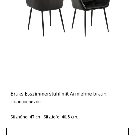
Bruks Esszimmerstuhl mit Armlehne braun.
11-0000086768
Sitzhöhe: 47 cm. Sitztiefe: 40,5 cm.