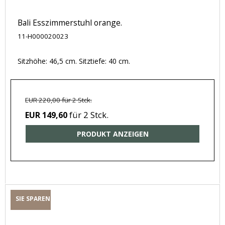
Bali Esszimmerstuhl orange.
11-H000020023
Sitzhöhe: 46,5 cm. Sitztiefe: 40 cm.
EUR 220,00 für 2 Stck.
für 2 Stck.
EUR 149,60
PRODUKT ANZEIGEN
SIE SPAREN