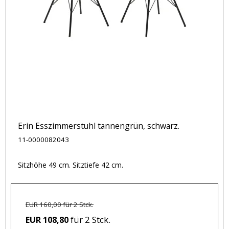
Erin Esszimmerstuhl tannengrün, schwarz.
11-0000082043
Sitzhöhe 49 cm. Sitztiefe 42 cm.
EUR 160,00 für 2 Stck.
für 2 Stck.
EUR 108,80