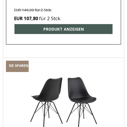
EUR 140,00 für 2 Stck.
für 2 Stck.
EUR 107,80
PRODUKT ANZEIGEN
SIE SPAREN