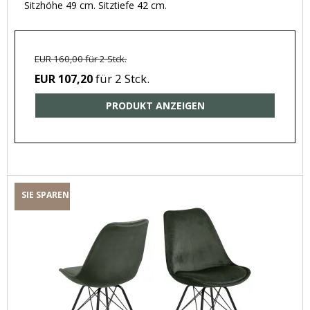
Sitzhöhe 49 cm. Sitztiefe 42 cm.
EUR 160,00 für 2 Stck.
für 2 Stck.
EUR 107,20
PRODUKT ANZEIGEN
SIE SPAREN