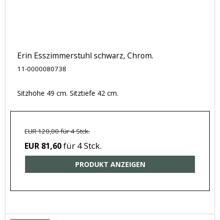
Erin Esszimmerstuhl schwarz, Chrom.
11-0000080738
Sitzhöhe 49 cm. Sitztiefe 42 cm.
EUR 120,00 für 4 Stck.
für 4 Stck.
EUR 81,60
PRODUKT ANZEIGEN