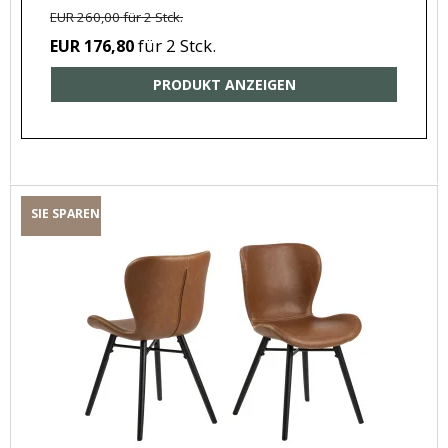
EUR 260,00 für 2 Stck.
für 2 Stck.
EUR 176,80
PRODUKT ANZEIGEN
SIE SPAREN