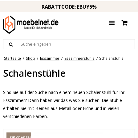
RABATTCODE: EBUY5%
Startseite
/
Shop
/
Esszimmer
/
Esszimmerstühle
/
Schalenstühle
Schalenstühle
Sind Sie auf der Suche nach einem neuen Schalenstuhl für Ihr
Esszimmer? Dann haben wir das was Sie suchen. Die Stühle
erhalten Sie mit Beinen aus Metall oder Eiche und in vielen
verschiedenen Farben.
SIE SPAREN