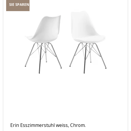
SIE SPAREN
Erin Esszimmerstuhl weiss, Chrom.