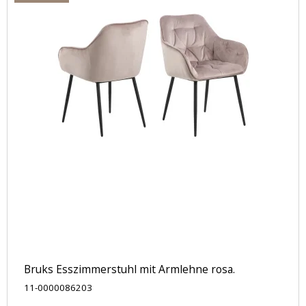
Bruks Esszimmerstuhl mit Armlehne rosa.
11-0000086203