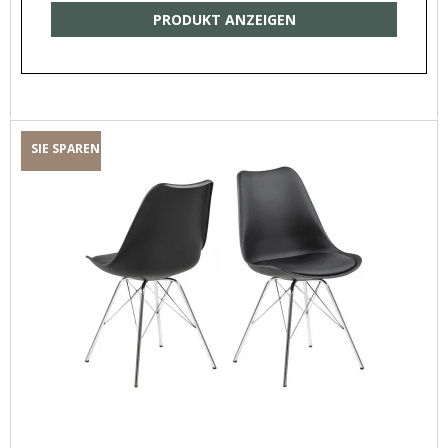
PRODUKT ANZEIGEN
SIE SPAREN