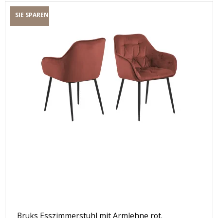
SIE SPAREN
Bruks Esszimmerstuhl mit Armlehne rot.