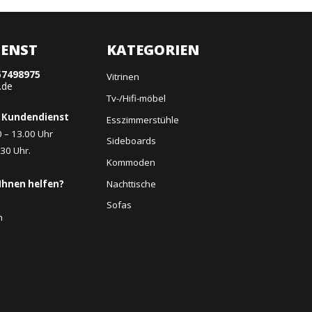
ENST
KATEGORIEN
57498975
Vitrinen
.de
Tv-/Hifi-möbel
 Kundendienst
Esszimmerstühle
0 – 13.00 Uhr
Sideboards
.30 Uhr.
Kommoden
Nachttische
Ihnen helfen?
Sofas
n