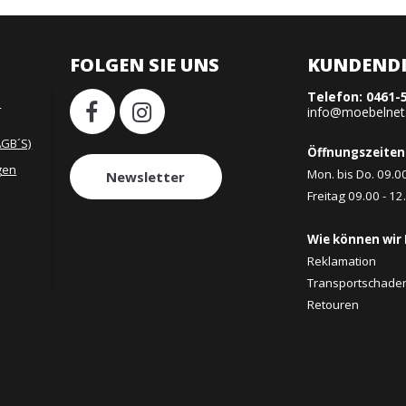
FOLGEN SIE UNS
KUNDENDI
Telefon:
0461-
H
info@moebelnet
AGB´S)
Öffnungszeiten
gen
Mon. bis Do. 09.0
Newsletter
Freitag 09.00 - 12
Wie können wir 
Reklamation
Transportschade
Retouren