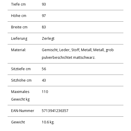
Tiefe cm
93
Höhe cm
97
Breite cm
83
Lieferung
Zerlegt
Material:
Gemischt, Leder, Stoff, Metall, Metall, grob
pulverbeschichtet mattschwarz.
Sitztiefe cm
56
Sitzhöhe cm
43
Maximales
110
Gewicht kg
EAN-Nummer
5713941236357
Gewicht
10.6 kg.