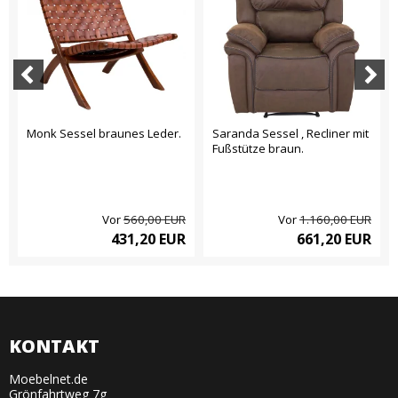
Monk Sessel braunes Leder.
Saranda Sessel , Recliner mit
Fußstütze braun.
Vor
560,00 EUR
Vor
1.160,00 EUR
431,20 EUR
661,20 EUR
KONTAKT
Moebelnet.de
Grönfahrtweg 7g