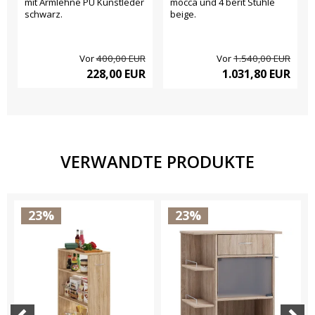
mit Armlehne PU Kunstleder
mocca und 4 berit Stühle
schwarz.
beige.
Vor
400,00 EUR
Vor
1.540,00 EUR
228,00 EUR
1.031,80 EUR
VERWANDTE PRODUKTE
23%
23%