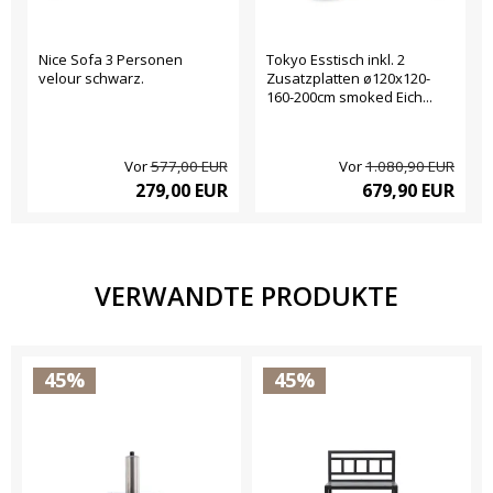
Nice Sofa 3 Personen
Tokyo Esstisch inkl. 2
velour schwarz.
Zusatzplatten ø120x120-
160-200cm smoked Eich...
Vor
577,00 EUR
Vor
1.080,90 EUR
279,00 EUR
679,90 EUR
VERWANDTE PRODUKTE
45%
45%