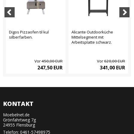
Digos Pizzaofen til kul
Alicante Outdoorküche
silberfarben.
Mittelsegment mit
Arbeitsplatte schwarz.
Vor
450,00 EUR
Vor
620,00 EUR
247,50 EUR
341,00 EUR
KONTAKT
Moebelnet.de
Grönfahrtweg 7g
24955 Flensburg
Telefon:
0461-57498975