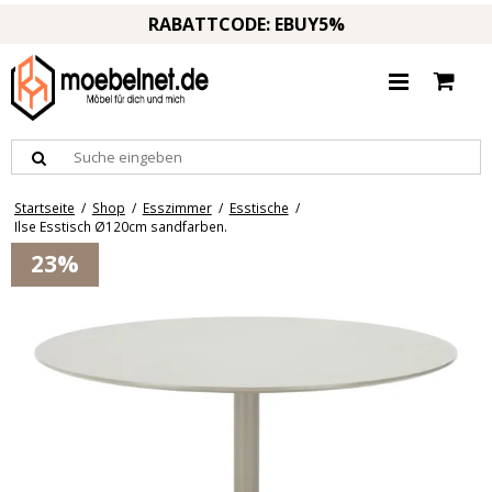
RABATTCODE: EBUY5%
Startseite
/
Shop
/
Esszimmer
/
Esstische
/
Ilse Esstisch Ø120cm sandfarben.
23%