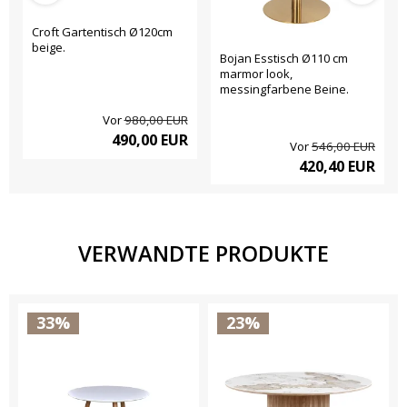
Croft Gartentisch Ø120cm
beige.
Bojan Esstisch Ø110 cm
marmor look,
messingfarbene Beine.
Vor
980,00 EUR
490,00 EUR
Vor
546,00 EUR
420,40 EUR
VERWANDTE PRODUKTE
33%
23%