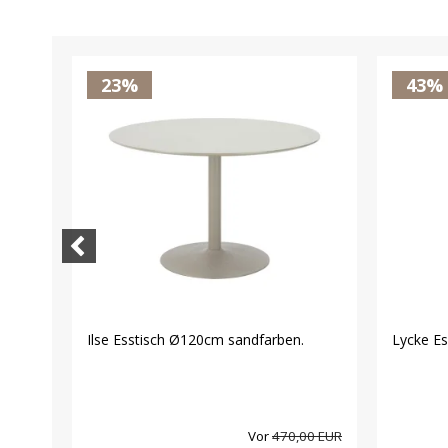
23%
43%
Ilse Esstisch Ø120cm sandfarben.
Lycke Es
00 EUR
Vor
470,00 EUR