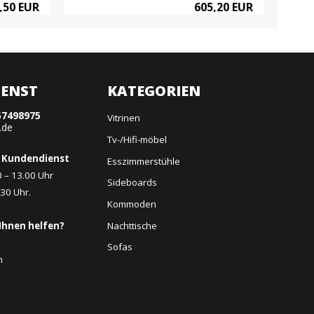
,50 EUR
605,20 EUR
ENST
KATEGORIEN
57498975
Vitrinen
.de
Tv-/Hifi-möbel
 Kundendienst
Esszimmerstühle
0 – 13.00 Uhr
Sideboards
.30 Uhr.
Kommoden
Nachttische
Ihnen helfen?
Sofas
n