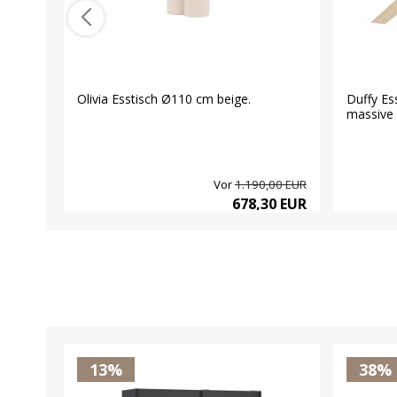
Olivia Esstisch Ø110 cm beige.
Duffy Es
massive 
Vor
1.190,00 EUR
678,30 EUR
13%
38%