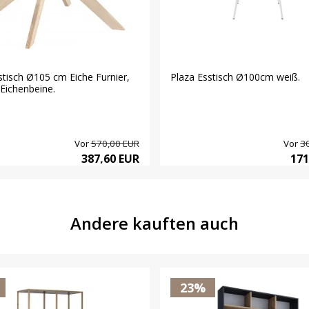
stisch Ø105 cm Eiche Furnier,
Plaza Esstisch Ø100cm weiß.
Eichenbeine.
Vor
570,00 EUR
Vor
3
387,60 EUR
171
Andere kauften auch
23%