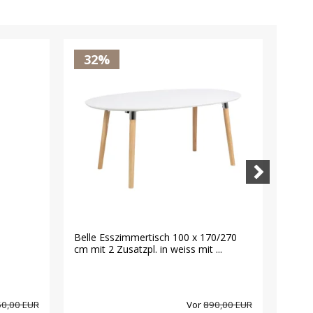
32%
2
Belle Esszimmertisch 100 x 170/270
Isa E
cm mit 2 Zusatzpl. in weiss mit ...
Tisch
0,00 EUR
Vor
890,00 EUR