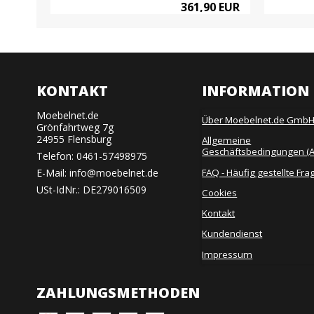
0 EUR
361,90 EUR
KONTAKT
INFORMATION
Moebelnet.de
Über Moebelnet.de Gmb
Grönfahrtweg 7g
24955 Flensburg
Allgemeine
Geschäftsbedingungen (
Telefon:
0461-57498975
FAQ - Häufig gestellte Fra
E-Mail
:
info@moebelnet.de
USt-IdNr.: DE279016509
Cookies
Kontakt
Kundendienst
Impressum
ZAHLUNGSMETHODEN