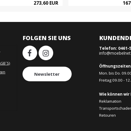
273,60 EUR
167
FOLGEN SIE UNS
KUNDENDI
Telefon:
0461-
H
info@moebelnet
AGB´S)
Öffnungszeiten
gen
Mon. bis Do. 09.0
Newsletter
Freitag 09.00 - 12
Wie können wir 
Reklamation
Transportschade
Retouren