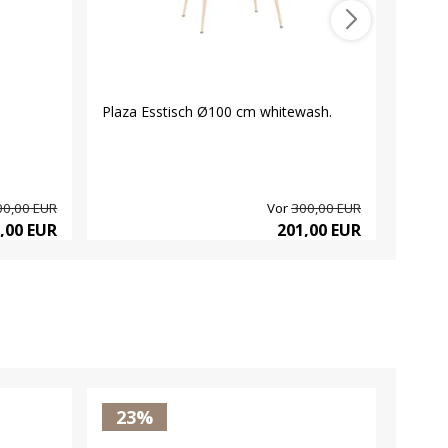
Plaza Esstisch Ø100 cm whitewash.
Heave
00,00 EUR
Vor
300,00 EUR
,00 EUR
201,00 EUR
23%
23