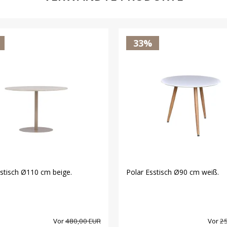
33%
stisch Ø110 cm beige.
Polar Esstisch Ø90 cm weiß.
Vor
480,00 EUR
Vor
25