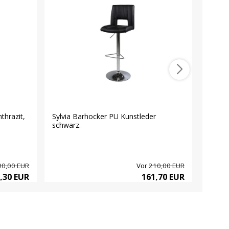
hrazit,
Sylvia Barhocker PU Kunstleder
LonaX
schwarz.
weiß, 
90,00 EUR
Vor
210,00 EUR
,30 EUR
161,70 EUR