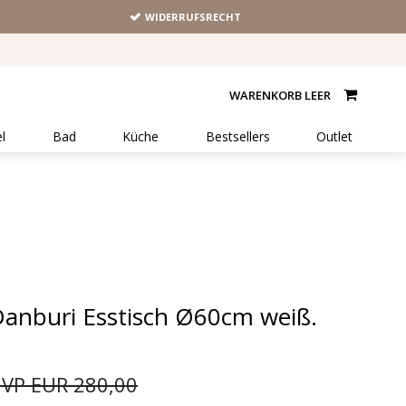
WIDERRUFSRECHT
WARENKORB LEER
l
Bad
Küche
Bestsellers
Outlet
anburi Esstisch Ø60cm weiß.
VP EUR 280,00