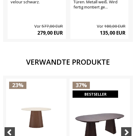
velour schwarz.
Türen. Metall weiß. Wird
fertig montiert ge...
Vor
577,00 EUR
Vor
180,00 EUR
279,00 EUR
135,00 EUR
VERWANDTE PRODUKTE
23%
37%
BESTSELLER