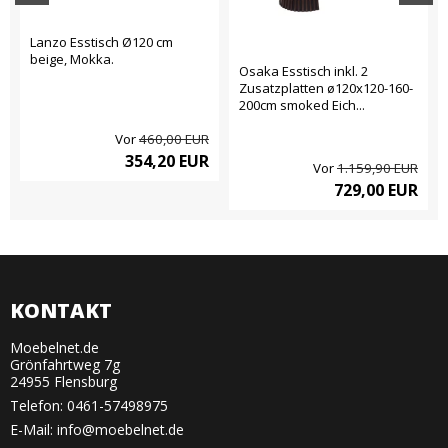
Lanzo Esstisch Ø120 cm
beige, Mokka.
Osaka Esstisch inkl. 2
Zusatzplatten ø120x120-160-
200cm smoked Eich...
Vor
460,00 EUR
354,20 EUR
Vor
1.159,90 EUR
729,00 EUR
KONTAKT
Moebelnet.de
Grönfahrtweg 7g
24955 Flensburg
Telefon:
0461-57498975
E-Mail
:
info@moebelnet.de