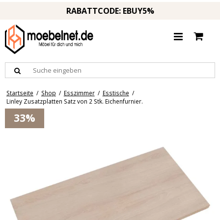
RABATTCODE: EBUY5%
Startseite
/
Shop
/
Esszimmer
/
Esstische
/
Linley Zusatzplatten Satz von 2 Stk. Eichenfurnier.
33%