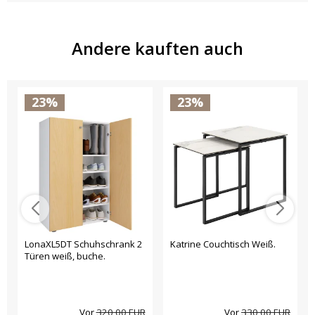
Andere kauften auch
23%
23%
LonaXL5DT Schuhschrank 2
Katrine Couchtisch Weiß.
Türen weiß, buche.
Vor
320,00 EUR
Vor
330,00 EUR