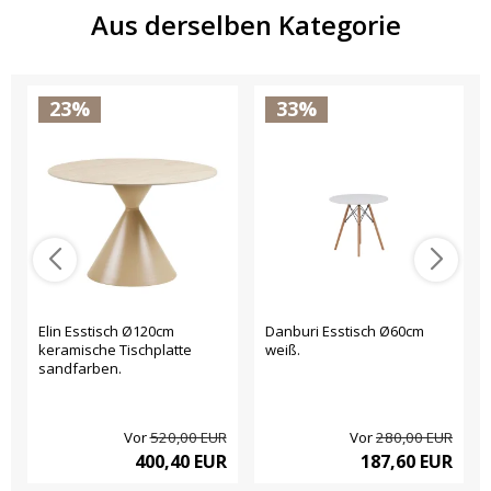
Aus derselben Kategorie
23%
33%
Elin Esstisch Ø120cm
Danburi Esstisch Ø60cm
keramische Tischplatte
weiß.
sandfarben.
Vor
520,00 EUR
Vor
280,00 EUR
400,40 EUR
187,60 EUR