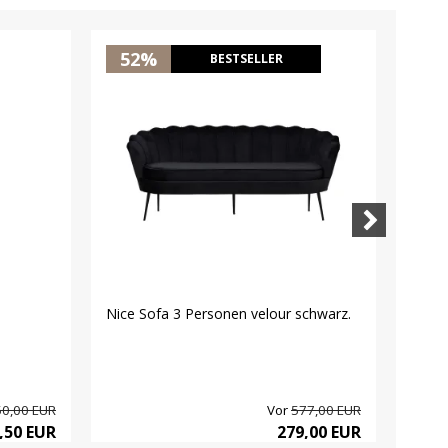
52%
2
BESTSELLER
Nice Sofa 3 Personen velour schwarz.
Pisa 
weiß. 
0,00 EUR
Vor
577,00 EUR
,50 EUR
279,00 EUR