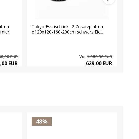
atten
Tokyo Esstisch inkl. 2 Zusatzplatten
Venedi
nier.
ø120x120-160-200cm schwarz Eic...
Einleg
80,90 EUR
Vor
1.080,90 EUR
,00 EUR
629,00 EUR
48%
23