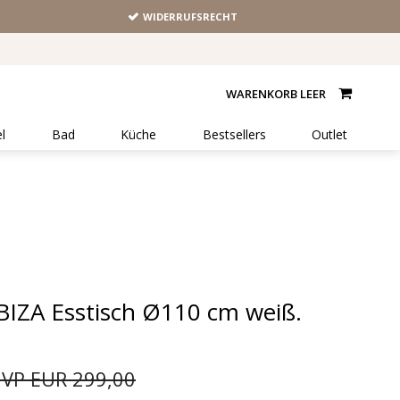
WIDERRUFSRECHT
WARENKORB LEER
l
Bad
Küche
Bestsellers
Outlet
BIZA Esstisch Ø110 cm weiß.
VP EUR 299,00