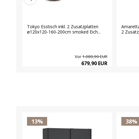
Tokyo Esstisch inkl. 2 Zusatzplatten
Amaretta
ø120x120-160-200cm smoked Eich...
2 Zusatzp
Vor
1.080,90 EUR
679,90 EUR
13%
38%