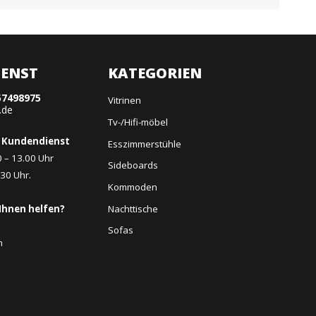
ENST
KATEGORIEN
57498975
Vitrinen
.de
Tv-/Hifi-möbel
 Kundendienst
Esszimmerstühle
0 – 13.00 Uhr
Sideboards
.30 Uhr.
Kommoden
Nachttische
Ihnen helfen?
Sofas
n