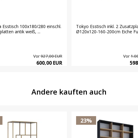
 Esstisch 100x180/280 einschl.
Tokyo Esstisch inkl. 2 Zusatzpl
latten antik weiß, ...
Ø120x120-160-200cm Eiche Fur
Vor
927,00 EUR
Vor
1.0
600,00 EUR
598
Andere kauften auch
23%