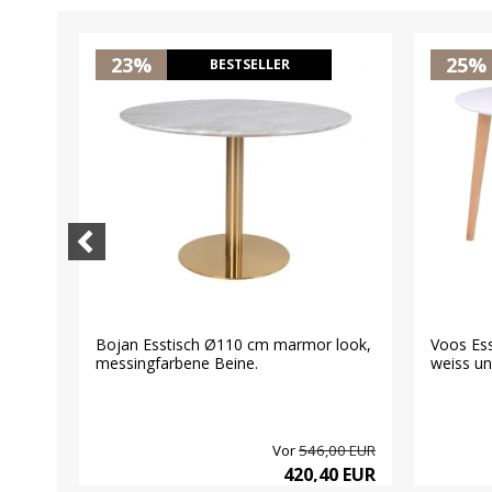
23%
25%
BESTSELLER
Bojan Esstisch Ø110 cm marmor look,
Voos Es
tig
messingfarbene Beine.
weiss un
00 EUR
Vor
546,00 EUR
0 EUR
420,40 EUR