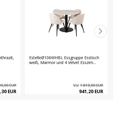
hrazit,
EstelleØ106WHBL Essgruppe Esstisch
Sylvia
weiß, Marmor und 4 Velvet Esszim...
schwar
90,00 EUR
Vor
1.810,00 EUR
,30 EUR
941,20 EUR