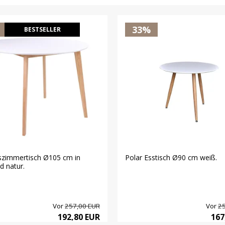
33%
BESTSELLER
szimmertisch Ø105 cm in
Polar Esstisch Ø90 cm weiß.
d natur.
Vor
257,00 EUR
Vor
25
192,80 EUR
167