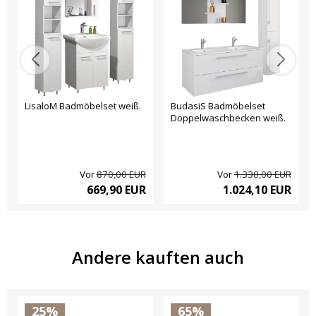
LisaloM Badmöbelset weiß.
BudasiS Badmöbelset
Doppelwaschbecken weiß.
Vor
870,00 EUR
Vor
1.330,00 EUR
669,90 EUR
1.024,10 EUR
Andere kauften auch
25%
65%