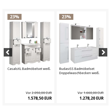
23%
23%
CasaloXL Badmöbelset weiß.
BudasiSS Badmöbelset
Doppelwaschbecken weiß.
Vor
2.050,00 EUR
Vor
1.660,00 EUR
1.578,50 EUR
1.278,20 EUR