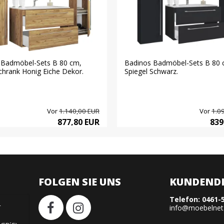
 Badmöbel-Sets B 80 cm,
Badinos Badmöbel-Sets B 80 
chrank Honig Eiche Dekor.
Spiegel Schwarz.
Vor
1.140,00 EUR
Vor
1.0
877,80 EUR
839
FOLGEN SIE UNS
KUNDENDI
Telefon:
0461-
H
info@moebelnet