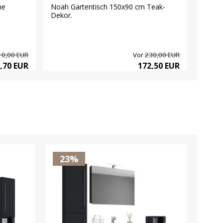
he
Noah Gartentisch 150x90 cm Teak-
Dory G
Dekor.
160x2
10,00 EUR
Vor
230,00 EUR
,70 EUR
172,50 EUR
23%
2