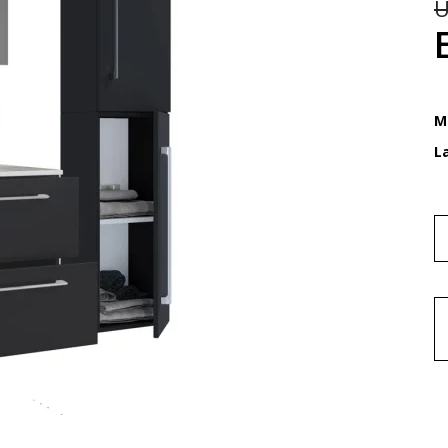
U
M
L