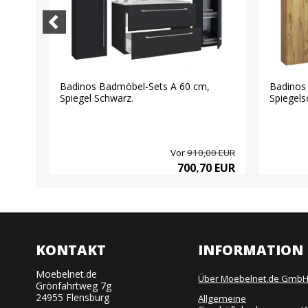
 2
Badinos Badmöbel-Sets A 60 cm,
Badinos
Spiegel Schwarz.
Spiegels
00 EUR
Vor
910,00 EUR
0 EUR
700,70 EUR
KONTAKT
INFORMATION
Moebelnet.de
Über Moebelnet.de Gmb
Grönfahrtweg 7g
24955 Flensburg
Allgemeine