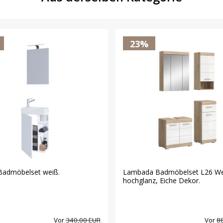
23%
Badmöbelset weiß.
Lambada Badmöbelset L26 We
hochglanz, Eiche Dekor.
Vor
340,00 EUR
Vor
8