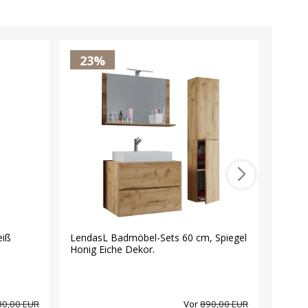
23%
23
iß
LendasL Badmöbel-Sets 60 cm, Spiegel
Badin
Honig Eiche Dekor.
Spiege
80,00 EUR
Vor
890,00 EUR