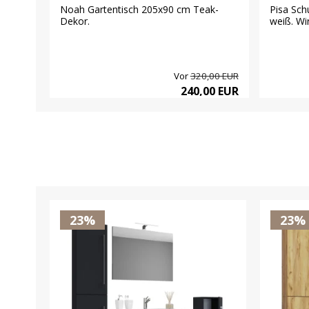
Noah Gartentisch 205x90 cm Teak-
Pisa Sch
Dekor.
weiß. Wir
Vor
320,00 EUR
240,00 EUR
23%
23%