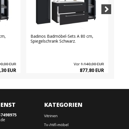
cm,
Badinos Badmöbel-Sets A 80 cm,
Scout
Spiegelschrank Schwarz.
Schub
90,00 EUR
Vor
1.140,00 EUR
,30 EUR
877,80 EUR
ENST
KATEGORIEN
57498975
Vitrinen
.de
Tv-/Hifi-möbel