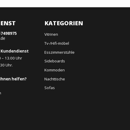
ENST
KATEGORIEN
57498975
Vitrinen
.de
Tv-/Hifi-möbel
 Kundendienst
Esszimmerstühle
0 – 13.00 Uhr
Sideboards
.30 Uhr.
Kommoden
Nachttische
Ihnen helfen?
Sofas
n