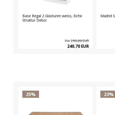
Base Regal 2 Glastüren weiss, Eiche
Madrid S
Struktur Dekor.
Vor
290,00 EUR
240,70 EUR
25%
23%