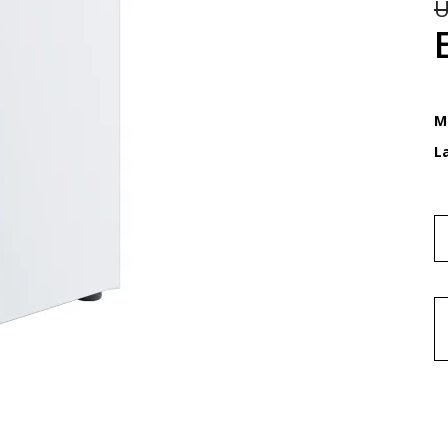
U
M
L