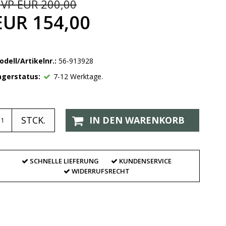
VP EUR 200,00
EUR 154,00
odell/Artikelnr.:
56-913928
agerstatus:
7-12 Werktage.
STCK.
IN DEN WARENKORB
SCHNELLE LIEFERUNG
KUNDENSERVICE
WIDERRUFSRECHT