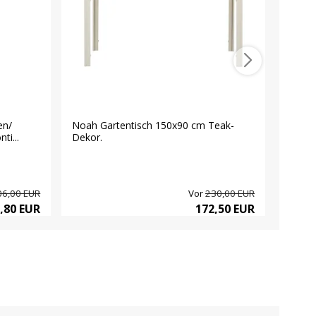
en/
Noah Gartentisch 150x90 cm Teak-
Dory G
ti...
Dekor.
160x2
06,00 EUR
Vor
230,00 EUR
,80 EUR
172,50 EUR