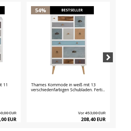
54%
4
BESTSELLER
t 11
Thames Kommode in weiß mit 13
Tham
verschiedenfarbigen Schubladen. Ferti...
versc
Fertig.
0,00 EUR
Vor
453,00 EUR
,00 EUR
208,40 EUR