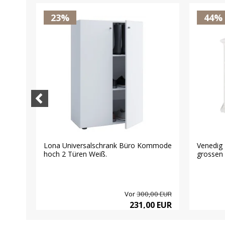
23%
44%
Lona Universalschrank Büro Kommode
Venedig
hoch 2 Türen Weiß.
grossen 
00 EUR
Vor
300,00 EUR
0 EUR
231,00 EUR