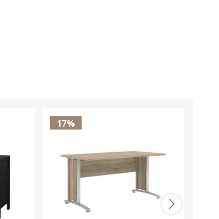
17%
17