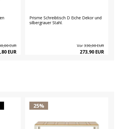
den
Prisme Schreibtisch D Eiche Dekor und
Venedi
silbergrauer Stahl.
Breite
40,00 EUR
Vor
330,00 EUR
,80 EUR
273,90 EUR
25%
25