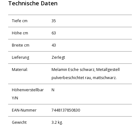
Technische Daten
Tiefe cm
35
Höhe cm
63
Breite cm
43
Lieferung
Zerlegt
Material:
Melamin Esche schwarz, Metallgestell
pulverbeschichtet rau, mattschwarz.
Höhenverstellbar
N
Y/N
EAN-Nummer
7448137850830
Gewicht
3.2 kg.