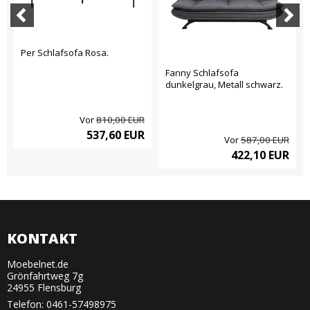
Per Schlafsofa Rosa.
Fanny Schlafsofa
dunkelgrau, Metall schwarz.
Vor
810,00 EUR
537,60 EUR
Vor
587,00 EUR
422,10 EUR
KONTAKT
Moebelnet.de
Grönfahrtweg 7g
24955 Flensburg
Telefon:
0461-57498975