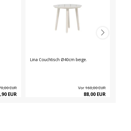
Lina Couchtisch Ø40cm beige.
Gudas
Schwa
70,00 EUR
Vor
160,00 EUR
,90 EUR
88,00 EUR