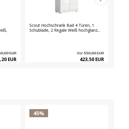
Scout Hochschrank Bad 4 Türen, 1
Scout
eiß,
Schublade, 2 Regale Weiß hochglanz...
Türen,
60,00 EUR
Vor
550,00 EUR
,20 EUR
423,50 EUR
45%
23