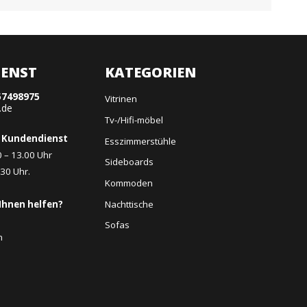
ENST
KATEGORIEN
57498975
Vitrinen
.de
Tv-/Hifi-möbel
 Kundendienst
Esszimmerstühle
0 – 13.00 Uhr
Sideboards
.30 Uhr.
Kommoden
Nachttische
Ihnen helfen?
Sofas
n