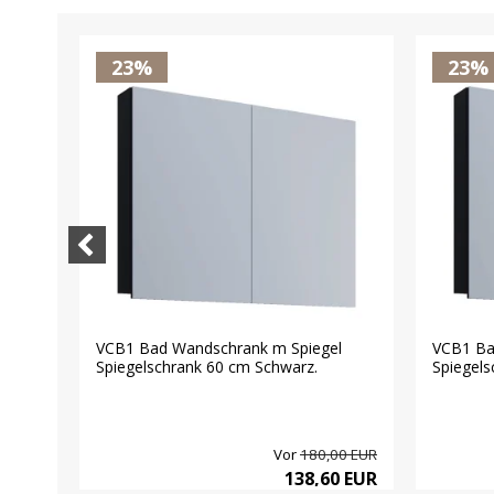
23%
23%
l
VCB1 Bad Wandschrank m Spiegel
VCB1 Ba
n...
Spiegelschrank 60 cm Schwarz.
Spiegelsc
00 EUR
Vor
180,00 EUR
0 EUR
138,60 EUR