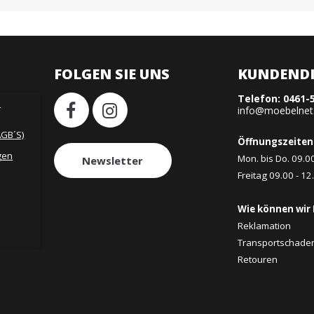
FOLGEN SIE UNS
KUNDENDI
Telefon:
0461-
H
info@moebelnet
AGB´S)
Öffnungszeiten
gen
Mon. bis Do. 09.0
Newsletter
Freitag 09.00 - 12
Wie können wir 
Reklamation
Transportschade
Retouren