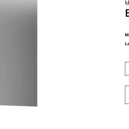
U
M
L