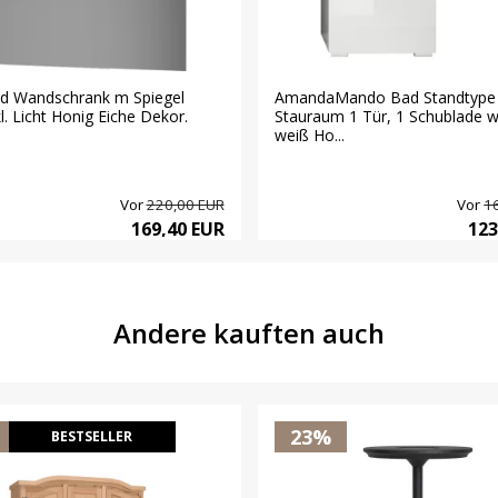
d Wandschrank m Spiegel
AmandaMando Bad Standtype
l. Licht Honig Eiche Dekor.
Stauraum 1 Tür, 1 Schublade w
weiß Ho...
Vor
220,00 EUR
Vor
1
169,40 EUR
123
Andere kauften auch
23%
BESTSELLER