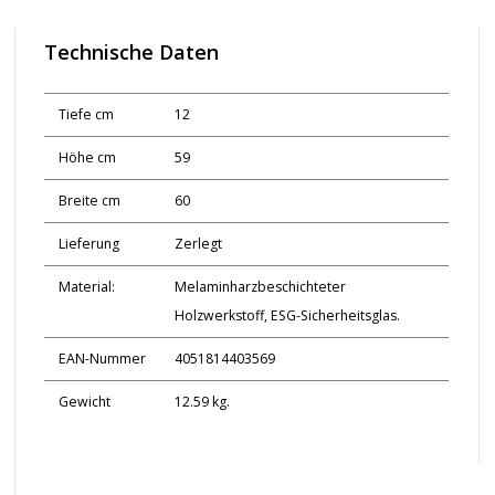
Technische Daten
Tiefe cm
12
Höhe cm
59
Breite cm
60
Lieferung
Zerlegt
Material:
Melaminharzbeschichteter
Holzwerkstoff, ESG-Sicherheitsglas.
EAN-Nummer
4051814403569
Gewicht
12.59 kg.