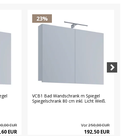
23%
2
egel
VCB1 Bad Wandschrank m Spiegel
VCB1
Spiegelschrank 80 cm inkl. Licht Weiß.
Spieg
0,00 EUR
Vor
250,00 EUR
,60 EUR
192,50 EUR