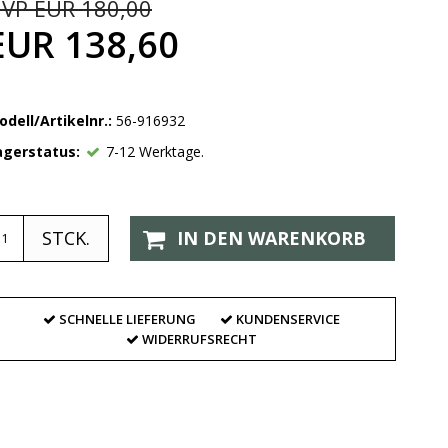
VP EUR 180,00
EUR 138,60
odell/Artikelnr.:
56-916932
agerstatus:
7-12 Werktage.
STCK.
IN DEN WARENKORB
SCHNELLE LIEFERUNG
KUNDENSERVICE
WIDERRUFSRECHT