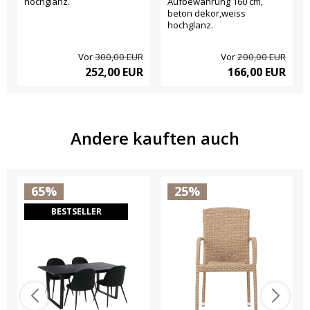
hochglanz.
Aufbewahrung 160 cm,
beton dekor,weiss
hochglanz.
Vor
300,00 EUR
Vor
200,00 EUR
252,00 EUR
166,00 EUR
Andere kauften auch
65%
25%
BESTSELLER