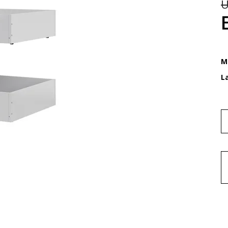
U
M
L