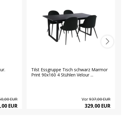
ur.
Tilst Essgruppe Tisch schwarz Marmor
Pisa S
Print 90x160 4 Stühlen Velour ...
in Meta
60,00 EUR
Vor
937,00 EUR
,00 EUR
329,00 EUR