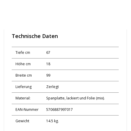
Technische Daten
Tiefe cm
67
Höhe cm
18
Breite cm
99
Lieferung
Zerlegt
Material:
Spanplatte, lackiert und Folie (mix).
EAN-Nummer
5706887997017
Gewicht
14.5 kg.