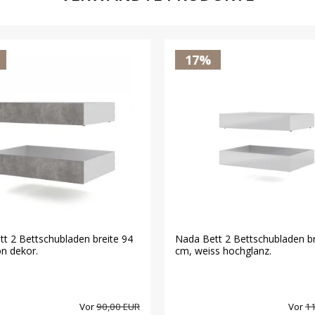
17%
t 2 Bettschubladen breite 94
Nada Bett 2 Bettschubladen br
n dekor.
cm, weiss hochglanz.
Vor
90,00 EUR
Vor
11