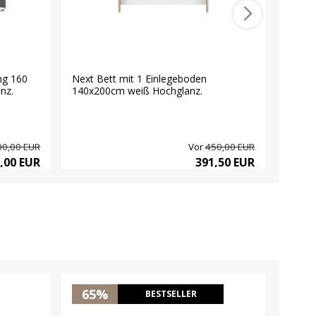
ng 160
Next Bett mit 1 Einlegeboden
Nada 
nz.
140x200cm weiß Hochglanz.
hochgl
00,00 EUR
Vor
450,00 EUR
,00 EUR
391,50 EUR
65%
19
BESTSELLER