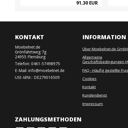
0 EUR
91,30 EUR
KONTAKT
INFORMATION
Moebelnet.de
Über Moebelnet.de Gmb
Grönfahrtweg 7g
24955 Flensburg
Allgemeine
Geschäftsbedingungen (
Telefon:
0461-57498975
FAQ - Häufig gestellte Fra
E-Mail
:
info@moebelnet.de
USt-IdNr.: DE279016509
Cookies
Kontakt
Kundendienst
Impressum
ZAHLUNGSMETHODEN