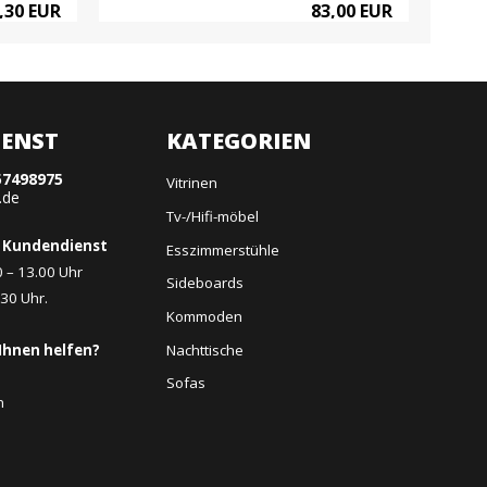
,30 EUR
83,00 EUR
ENST
KATEGORIEN
57498975
Vitrinen
.de
Tv-/Hifi-möbel
 Kundendienst
Esszimmerstühle
0 – 13.00 Uhr
Sideboards
.30 Uhr.
Kommoden
Nachttische
Ihnen helfen?
Sofas
n