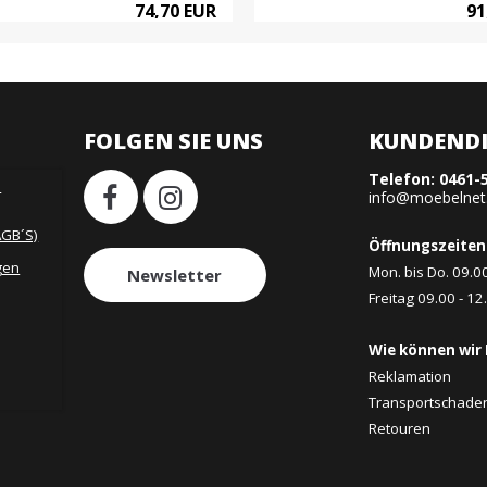
74,70 EUR
91
FOLGEN SIE UNS
KUNDENDI
Telefon:
0461-
H
info@moebelnet
AGB´S)
Öffnungszeiten
gen
Mon. bis Do. 09.0
Newsletter
Freitag 09.00 - 12
Wie können wir 
Reklamation
Transportschade
Retouren