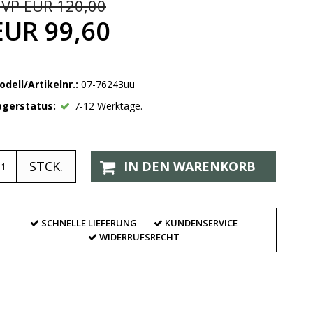
VP EUR 120,00
EUR 99,60
odell/Artikelnr.:
07-76243uu
agerstatus:
7-12 Werktage.
STCK.
IN DEN WARENKORB
SCHNELLE LIEFERUNG
KUNDENSERVICE
WIDERRUFSRECHT