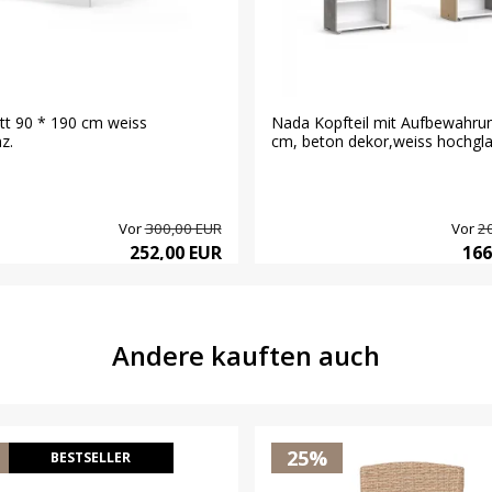
t 90 * 190 cm weiss
Nada Kopfteil mit Aufbewahru
z.
cm, beton dekor,weiss hochgla
Vor
300,00 EUR
Vor
2
252,00 EUR
166
Andere kauften auch
25%
BESTSELLER