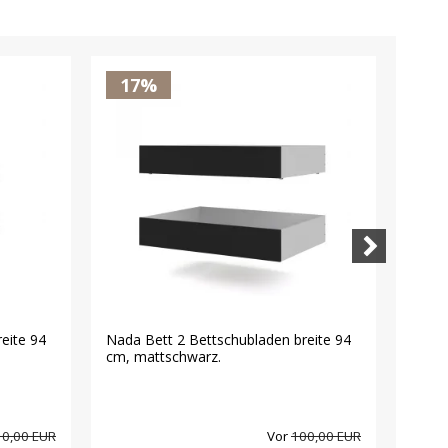
17%
1
eite 94
Nada Bett 2 Bettschubladen breite 94
Nada 
cm, mattschwarz.
cm, b
0,00 EUR
Vor
100,00 EUR