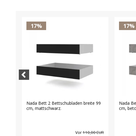
17%
17%
Nada Bett 2 Bettschubladen breite 99
Nada Bet
cm, mattschwarz.
cm, beto
00 EUR
Vor
110,00 EUR