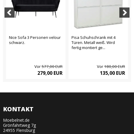
Nice Sofa 3 Personen velour
Pisa Schuhschrank mit 4
schwarz.
Türen. Metall weiß. Wird
fertig montiert ge...
Vor
577,00 EUR
Vor
180,00 EUR
279,00 EUR
135,00 EUR
KONTAKT
Moebelnet.de
Grönfahrtweg 7g
24955 Flensburg