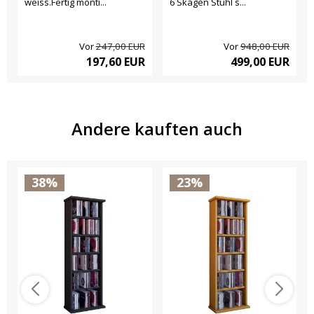
weiss.Fertig monti...
6 Skagen Stuhl s...
Vor
247,00 EUR
Vor
948,00 EUR
197,60 EUR
499,00 EUR
Andere kauften auch
38%
23%