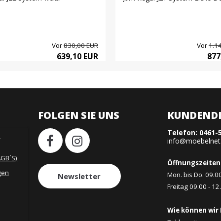
Vor
830,00 EUR
Vor
1.1
639,10 EUR
877
FOLGEN SIE UNS
KUNDENDI
Telefon:
0461-
H
info@moebelnet
AGB´S)
Öffnungszeiten
gen
Mon. bis Do. 09.0
Newsletter
Freitag 09.00 - 12
Wie können wir 