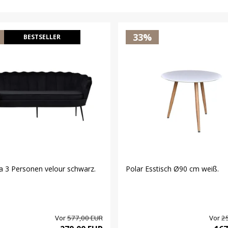
33%
BESTSELLER
a 3 Personen velour schwarz.
Polar Esstisch Ø90 cm weiß.
Vor
577,00 EUR
Vor
2