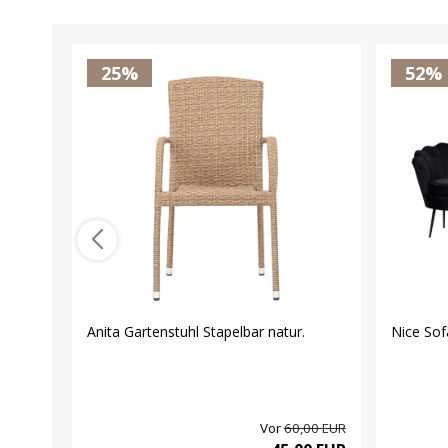
25%
52%
Anita Gartenstuhl Stapelbar natur.
Nice Sof
Vor
60,00 EUR