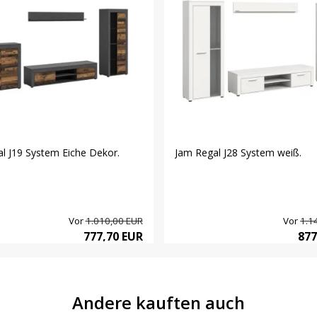
l J19 System Eiche Dekor.
Jam Regal J28 System weiß.
Vor
1.010,00 EUR
Vor
1.1
777,70 EUR
877
Andere kauften auch