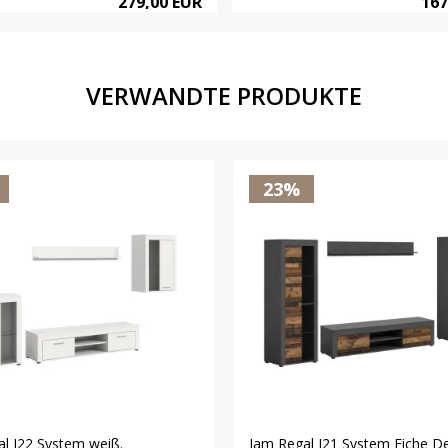
279,00 EUR
167
VERWANDTE PRODUKTE
23%
l J22 System weiß.
Jam Regal J21 System Eiche De