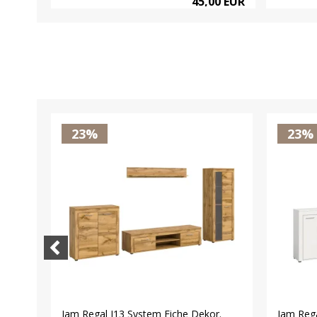
45,00 EUR
23%
23%
r.
Jam Regal J13 System Eiche Dekor.
Jam Rega