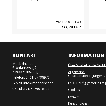
00 EUR
Vor
1.010,00 EUR
0 EUR
777,70 EUR
KONTAKT
INFORMATION
Moebelnet.de
Über Moebelnet.de Gmb
Grönfahrtweg 7g
24955 Flensburg
Allgemeine
Geschäftsbedingungen (
Telefon:
0461-57498975
FAQ - Häufig gestellte Fra
E-Mail
:
info@moebelnet.de
USt-IdNr.: DE279016509
Cookies
Kontakt
Kundendienst