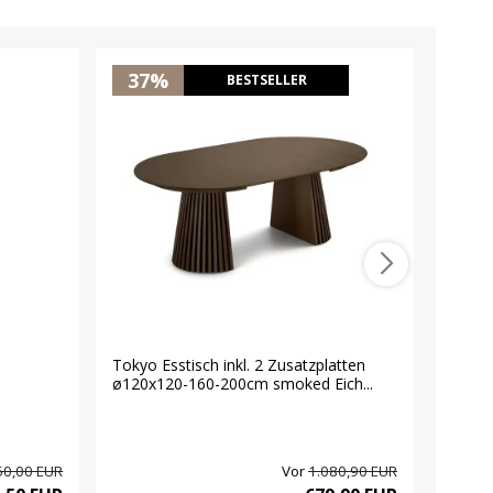
37%
25
BESTSELLER
Tokyo Esstisch inkl. 2 Zusatzplatten
Pisa S
ø120x120-160-200cm smoked Eich...
weiß. 
50,00 EUR
Vor
1.080,90 EUR