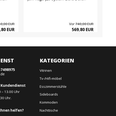
40,00 EUR
Vor
740,00 EUR
,80 EUR
569,80 EUR
ENST
KATEGORIEN
57498975
Vitrinen
.de
Tv-/Hifi-möbel
 Kundendienst
Esszimmerstühle
0 – 13.00 Uhr
Sideboards
.30 Uhr.
Kommoden
Nachttische
Ihnen helfen?