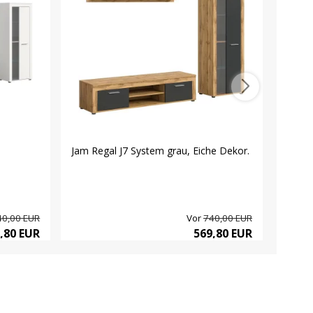
Jam Regal J7 System grau, Eiche Dekor.
Jam Re
40,00 EUR
Vor
740,00 EUR
,80 EUR
569,80 EUR