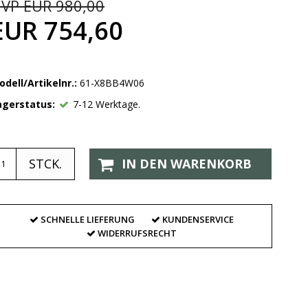
VP EUR 980,00
EUR 754,60
odell/Artikelnr.:
61-X8BB4W06
agerstatus:
7-12 Werktage.
STCK.
IN DEN WARENKORB
SCHNELLE LIEFERUNG
KUNDENSERVICE
WIDERRUFSRECHT