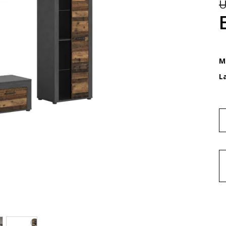
U
M
L