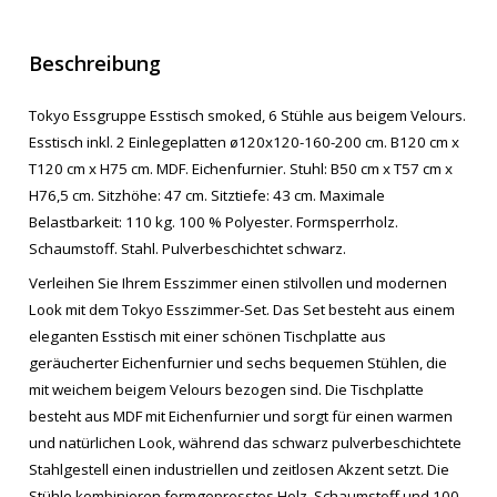
Beschreibung
Tokyo Essgruppe Esstisch smoked, 6 Stühle aus beigem Velours.
Esstisch inkl. 2 Einlegeplatten ø120x120-160-200 cm. B120 cm x
T120 cm x H75 cm. MDF. Eichenfurnier. Stuhl: B50 cm x T57 cm x
H76,5 cm. Sitzhöhe: 47 cm. Sitztiefe: 43 cm. Maximale
Belastbarkeit: 110 kg. 100 % Polyester. Formsperrholz.
Schaumstoff. Stahl. Pulverbeschichtet schwarz.
Verleihen Sie Ihrem Esszimmer einen stilvollen und modernen
Look mit dem Tokyo Esszimmer-Set. Das Set besteht aus einem
eleganten Esstisch mit einer schönen Tischplatte aus
geräucherter Eichenfurnier und sechs bequemen Stühlen, die
mit weichem beigem Velours bezogen sind. Die Tischplatte
besteht aus MDF mit Eichenfurnier und sorgt für einen warmen
und natürlichen Look, während das schwarz pulverbeschichtete
Stahlgestell einen industriellen und zeitlosen Akzent setzt. Die
Stühle kombinieren formgepresstes Holz, Schaumstoff und 100