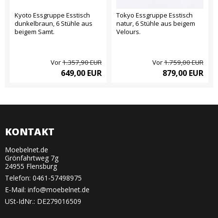
Kyoto Essgruppe Esstisch
Tokyo Essgruppe Esstisch
dunkelbraun, 6 Stühle aus
natur, 6 Stühle aus beigem
beigem Samt.
Velours.
Vor
1.357,90 EUR
Vor
1.759,00 EUR
649,00 EUR
879,00 EUR
KONTAKT
Moebelnet.de
Grönfahrtweg 7g
24955 Flensburg
Telefon:
0461-57498975
E-Mail
:
info@moebelnet.de
USt-IdNr.: DE279016509