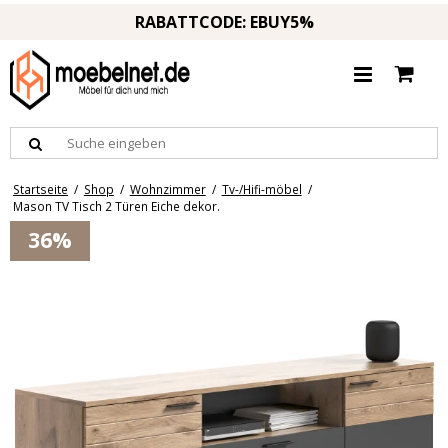
RABATTCODE: EBUY5%
Startseite
/
Shop
/
Wohnzimmer
/
Tv-/Hifi-möbel
/
Mason TV Tisch 2 Türen Eiche dekor.
36%