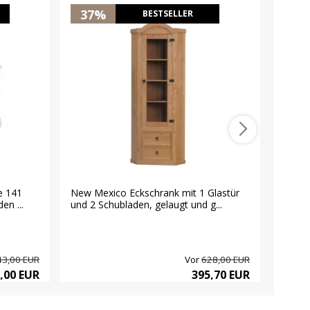
37%
19
BESTSELLER
e 141
New Mexico Eckschrank mit 1 Glastür
New Me
n ...
und 2 Schubladen, gelaugt und g...
Schubl
43,00 EUR
Vor
628,00 EUR
,00 EUR
395,70 EUR