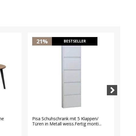
21%
2
BESTSELLER
he
Pisa Schuhschrank mit 5 Klappen/
Nice 
Türen in Metall weiss.Fertig monti...