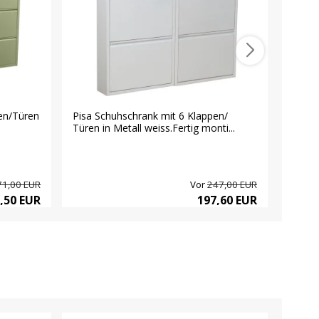
en/Türen
Pisa Schuhschrank mit 6 Klappen/
Amaret
Türen in Metall weiss.Fertig monti...
2 Zusa
71,00 EUR
Vor
247,00 EUR
,50 EUR
197,60 EUR