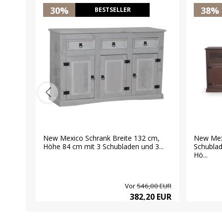
30%
38%
BESTSELLER
New Mexico Schrank Breite 132 cm,
New Mex
Höhe 84 cm mit 3 Schubladen und 3...
Schublad
Hö...
Vor
546,00 EUR
382,20 EUR