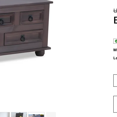
U
M
L