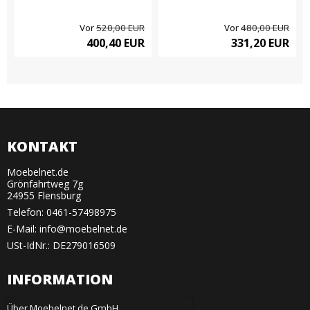
Vor
520,00 EUR
Vor
480,00 EUR
400,40 EUR
331,20 EUR
KONTAKT
Moebelnet.de
Grönfahrtweg 7g
24955 Flensburg
Telefon:
0461-57498975
E-Mail
:
info@moebelnet.de
USt-IdNr.: DE279016509
INFORMATION
Über Moebelnet.de GmbH