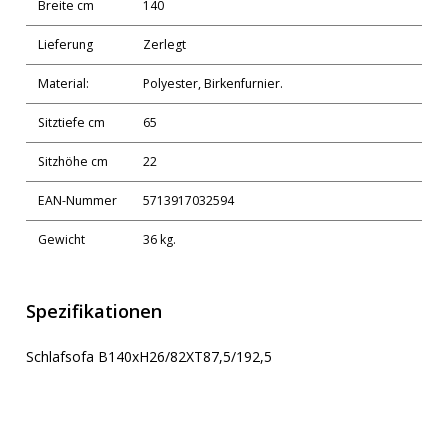
Breite cm
140
Lieferung
Zerlegt
Material:
Polyester, Birkenfurnier.
Sitztiefe cm
65
Sitzhöhe cm
22
EAN-Nummer
5713917032594
Gewicht
36 kg.
Spezifikationen
Schlafsofa B140xH26/82XT87,5/192,5