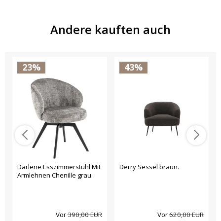
Andere kauften auch
23%
43%
Darlene Esszimmerstuhl Mit
Derry Sessel braun.
Armlehnen Chenille grau.
Vor
390,00 EUR
Vor
620,00 EUR