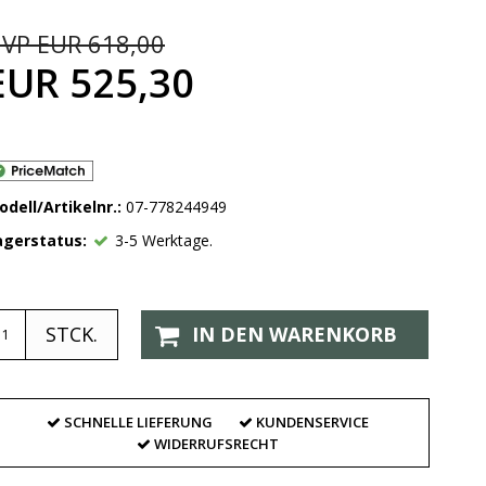
VP EUR 618,00
EUR 525,30
odell/Artikelnr.:
07-778244949
agerstatus:
3-5 Werktage.
STCK.
IN DEN WARENKORB
SCHNELLE LIEFERUNG
KUNDENSERVICE
WIDERRUFSRECHT