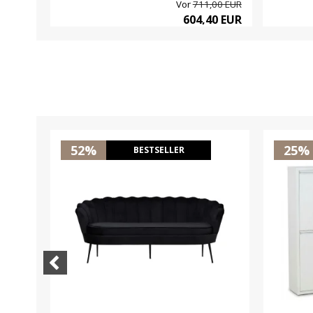
Vor
711,00 EUR
604,40 EUR
52%
25%
BESTSELLER