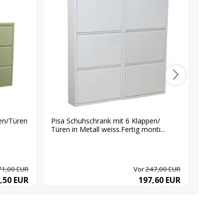
en/Türen
Pisa Schuhschrank mit 6 Klappen/
Amaret
Türen in Metall weiss.Fertig monti...
2 Zusa
71,00 EUR
Vor
247,00 EUR
,50 EUR
197,60 EUR