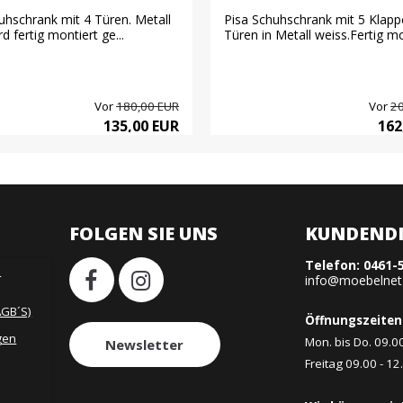
uhschrank mit 4 Türen. Metall
Pisa Schuhschrank mit 5 Klapp
d fertig montiert ge...
Türen in Metall weiss.Fertig mon
Vor
180,00 EUR
Vor
20
135,00 EUR
162
FOLGEN SIE UNS
KUNDENDI
Telefon:
0461-
H
info@moebelnet
AGB´S)
Öffnungszeiten
gen
Mon. bis Do. 09.0
Newsletter
Freitag 09.00 - 12