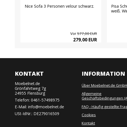
en
Nice Sofa 3 Personen velour schwarz.
Pisa Sch
.
weiß. Wir
00 EUR
Vor
577,00 EUR
0 EUR
279,00 EUR
KONTAKT
INFORMATION
Moebelnet.de
Über Moebelnet.de Gmb
Grönfahrtweg 7g
24955 Flensburg
Allgemeine
Geschäftsbedingungen (
Telefon:
0461-57498975
FAQ - Häufig gestellte Fra
E-Mail
:
info@moebelnet.de
USt-IdNr.: DE279016509
Cookies
Kontakt