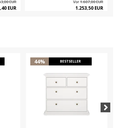
63,00 EUR
Vor
1.607,00 EUR
7,40 EUR
1.253,50 EUR
44%
2
BESTSELLER