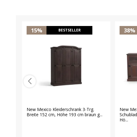
15%
38%
BESTSELLER
New Mexico Kleiderschrank 3-Trg.
New Mex
Breite 152 cm, Höhe 193 cm braun g...
Schublad
Hö...