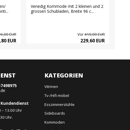
en/
Venedig Kommode mit 2 kleinen und 2
Nice 
ti...
grossen Schubladen, Breite 96 c...
6,00 EUR
Vor
410,00 EUR
,80 EUR
229,60 EUR
ENST
KATEGORIEN
57498975
Vitrinen
.de
Tv-/Hifi-möbel
 Kundendienst
Esszimmerstühle
0 – 13.00 Uhr
Sideboards
.30 Uhr.
Kommoden