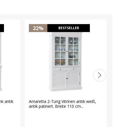
22%
15
BESTSELLER
nk antik
Amaretta 2-Türig Vitrinen antik weiß,
New Me
antik patinert. Breite 110 cm...
Breite