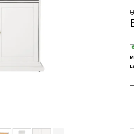
U
M
L